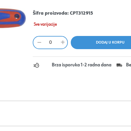
Šifra proizvoda:
CPT312915
Sve varijacije
Brza isporuka 1-2 radna dana
Be