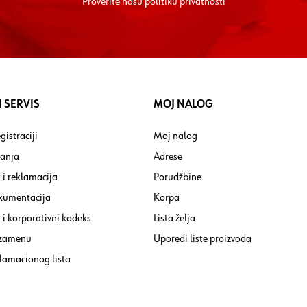
Proverite nasu
politiku privatnosti
 SERVIS
MOJ NALOG
gistraciji
Moj nalog
tanja
Adrese
 i reklamacija
Porudžbine
kumentacija
Korpa
i korporativni kodeks
Lista želja
 zamenu
Uporedi liste proizvoda
lamacionog lista