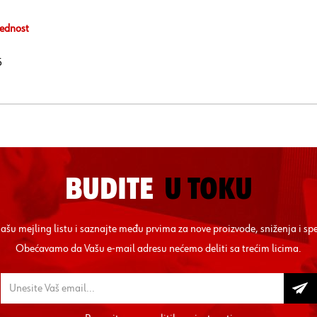
ednost
5
BUDITE
U TOKU
 našu mejling listu i saznajte među prvima za nove proizvode, sniženja i sp
Obećavamo da Vašu e-mail adresu nećemo deliti sa trećim licima.