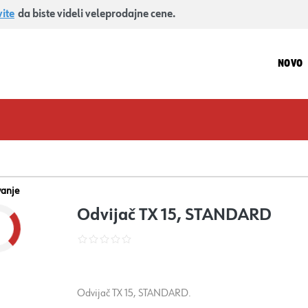
vite
da biste videli veleprodajne cene.
NOVO
vanje
Odvijač TX 15, STANDARD
Odvijač TX 15, STANDARD.