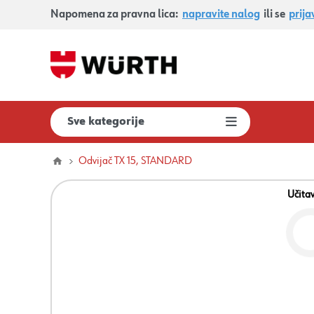
Napomena za pravna lica:
napravite nalog
ili se
prija
Sve kategorije
Odvijač TX 15, STANDARD
Učita