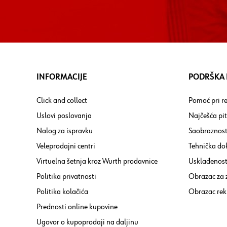
INFORMACIJE
PODRŠKA I
Click and collect
Pomoć pri re
Uslovi poslovanja
Najčešća pi
Nalog za ispravku
Saobraznost
Veleprodajni centri
Tehnička do
Virtuelna šetnja kroz Wurth prodavnice
Usklađenost 
Politika privatnosti
Obrazac za
Politika kolačića
Obrazac rek
Prednosti online kupovine
Ugovor o kupoprodaji na daljinu