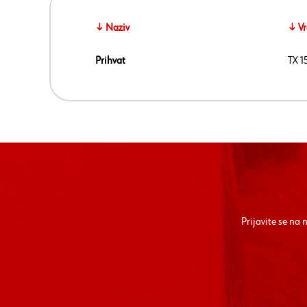
↓ Naziv
↓ Vr
Prihvat
TX 1
Prijavite se na