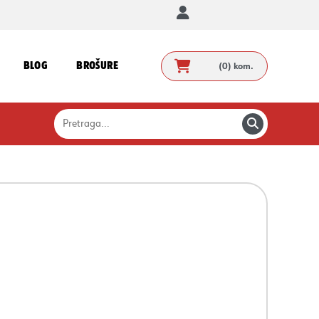
BLOG
BROŠURE
(0)
kom.