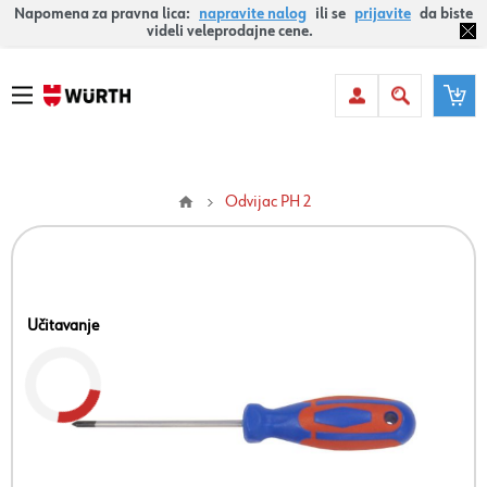
Napomena za pravna lica:
napravite nalog
ili se
prijavite
da biste
videli veleprodajne cene.
Odvijac PH 2
Učitavanje