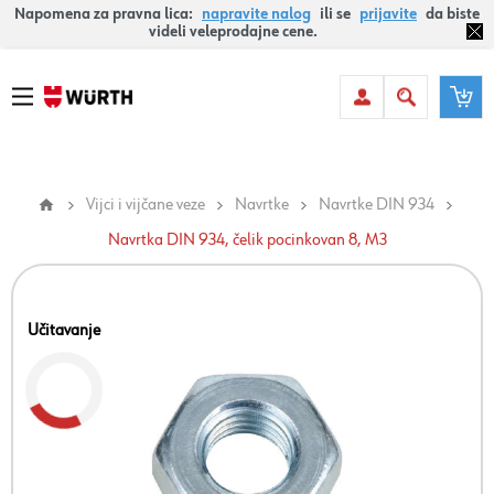
Napomena za pravna lica:
napravite nalog
ili se
prijavite
da biste
videli veleprodajne cene.
Vijci i vijčane veze
Navrtke
Navrtke DIN 934
Navrtka DIN 934, čelik pocinkovan 8, M3
Učitavanje