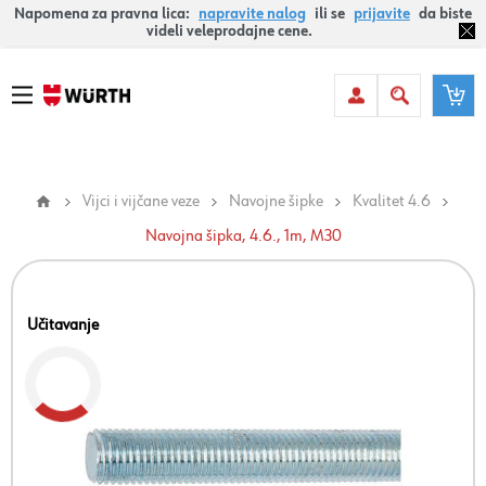
Napomena za pravna lica:
napravite nalog
ili se
prijavite
da biste
videli veleprodajne cene.
Vijci i vijčane veze
Navojne šipke
Kvalitet 4.6
Navojna šipka, 4.6., 1m, M30
Učitavanje