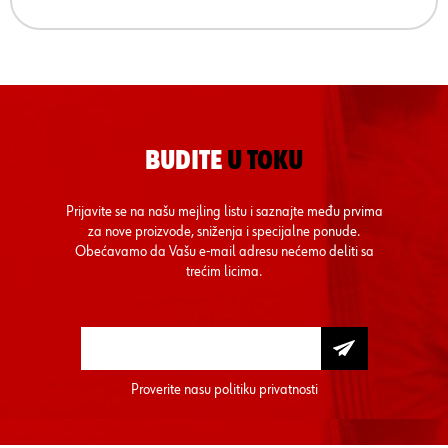
BUDITE
U TOKU
Prijavite se na našu mejling listu i saznajte među prvima
za nove proizvode, sniženja i specijalne ponude.
Obećavamo da Vašu e-mail adresu nećemo deliti sa
trećim licima.
Proverite nasu
politiku privatnosti