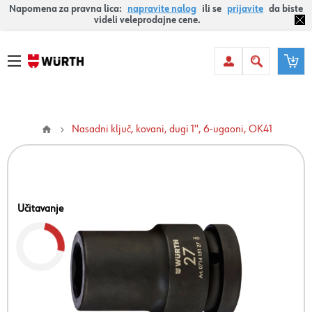
Napomena za pravna lica:
napravite nalog
ili se
prijavite
da biste
videli veleprodajne cene.
Nasadni ključ, kovani, dugi 1'', 6-ugaoni, OK41
Učitavanje