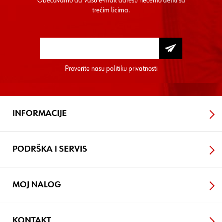
Obećavamo da Vašu e-mail adresu nećemo deliti sa
trećim licima.
Proverite nasu
politiku privatnosti
INFORMACIJE
PODRŠKA I SERVIS
MOJ NALOG
KONTAKT