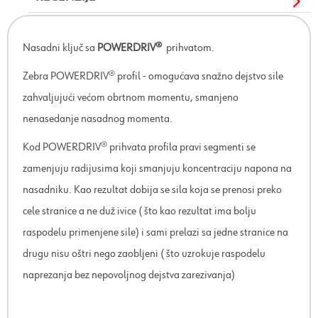
Nasadni ključ sa
POWERDRIV®
prihvatom.
Zebra POWERDRIV® profil - omogućava snažno dejstvo sile
zahvaljujući većom obrtnom momentu, smanjeno
nenasedanje nasadnog momenta.
Kod POWERDRIV® prihvata profila pravi segmenti se
zamenjuju radijusima koji smanjuju koncentraciju napona na
nasadniku. Kao rezultat dobija se sila koja se prenosi preko
cele stranice a ne duž ivice ( što kao rezultat ima bolju
raspodelu primenjene sile) i sami prelazi sa jedne stranice na
drugu nisu oštri nego zaobljeni ( što uzrokuje raspodelu
naprezanja bez nepovoljnog dejstva zarezivanja)