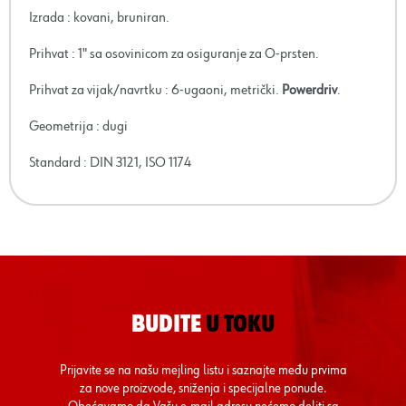
Izrada : kovani, bruniran.
Prihvat : 1" sa osovinicom za osiguranje za O-prsten.
Prihvat za vijak/navrtku : 6-ugaoni, metrički.
Powerdriv
.
Geometrija : dugi
Standard : DIN 3121, ISO 1174
BUDITE
U TOKU
Prijavite se na našu mejling listu i saznajte među prvima
za nove proizvode, sniženja i specijalne ponude.