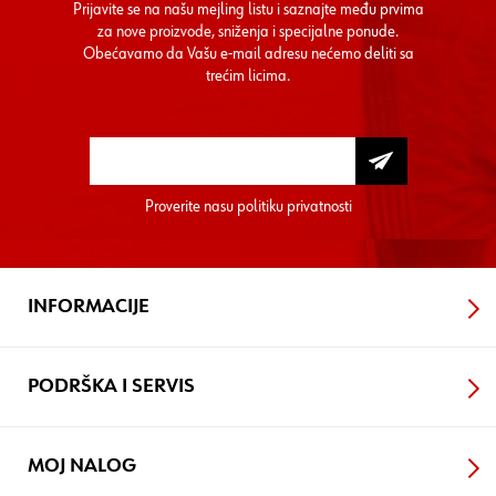
Prijavite se na našu mejling listu i saznajte među prvima
za nove proizvode, sniženja i specijalne ponude.
Obećavamo da Vašu e-mail adresu nećemo deliti sa
trećim licima.
Proverite nasu
politiku privatnosti
INFORMACIJE
PODRŠKA I SERVIS
MOJ NALOG