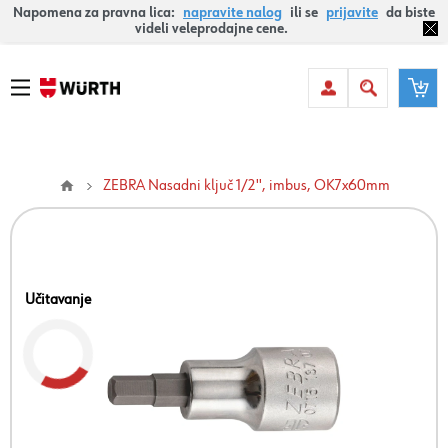
Napomena za pravna lica:
napravite nalog
ili se
prijavite
da biste
videli veleprodajne cene.
ZEBRA Nasadni ključ 1/2'', imbus, OK7x60mm
Učitavanje