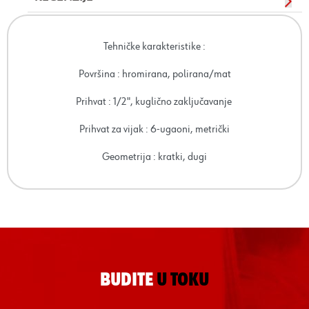
Tehničke karakteristike :
Površina : hromirana, polirana/mat
Prihvat : 1/2", kuglično zaključavanje
Prihvat za vijak : 6-ugaoni, metrički
Geometrija : kratki, dugi
BUDITE
U TOKU