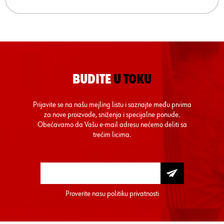
BUDITE
U TOKU
Prijavite se na našu mejling listu i saznajte među prvima
za nove proizvode, sniženja i specijalne ponude.
Obećavamo da Vašu e-mail adresu nećemo deliti sa
trećim licima.
Proverite nasu
politiku privatnosti