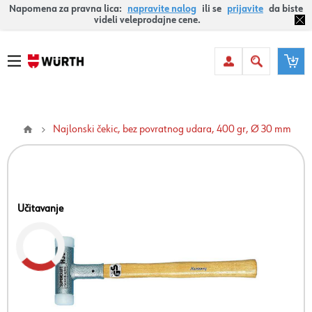
Napomena za pravna lica:
napravite nalog
ili se
prijavite
da biste
videli veleprodajne cene.
Najlonski čekic, bez povratnog udara, 400 gr, Ø 30 mm
Učitavanje