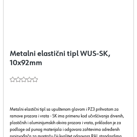
Metalni elastični tipl WUS-SK,
10x92mm
Metalni elastični tipl sa upuštenom glavom i PZ3 prihvatom za
ramove prozora i vrata - SK ima primenu kod učvršćivanja drvenih,
plastičnih i aluminijumskih okvira prozora i vrata, prikladan je za
podloge od punog materijala i odgovara zahtevima određenih
proizvođača za montažu čiji kvalitet odgovara RAL standardima.