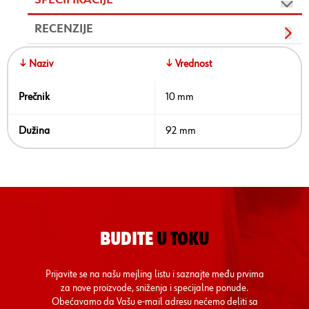
SPECIFIKACIJE
RECENZIJE
↓ Naziv
↓ Vrednost
Prečnik
10 mm
Dužina
92 mm
BUDITE
U TOKU
Prijavite se na našu mejling listu i saznajte među prvima
za nove proizvode, sniženja i specijalne ponude.
Obećavamo da Vašu e-mail adresu nećemo deliti sa