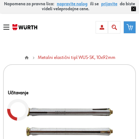
Napomena za pravna lica:
napravite nalog
ili se
prijavite
da biste
videli veleprodajne cene.
Metalni elastični tipl WUS-SK, 10x92mm
Učitavanje