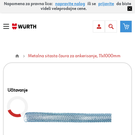
Napomena za pravna lica:
napravite nalog
ili se
prijavite
da biste
videli veleprodajne cene.
Metalna sitasta čaura za ankerisanje, 11x1000mm
Učitavanje