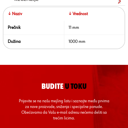
↓ Naziv
↓ Vrednost
Prečnik
11 mm
Dužina
1000 mm
BUDITE
U TOKU
Prijavite se na našu mejling listu i saznajte među prvima
za nove proizvode, sniženja i specijalne ponude.
Obećavamo da Vašu e-mail adresu nećemo deliti sa
trećim licima.