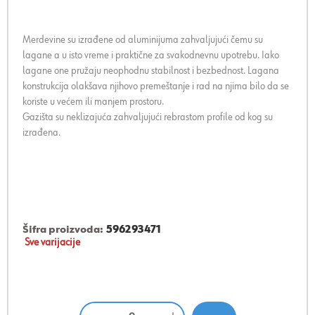
Merdevine su izrađene od aluminijuma zahvaljujući čemu su
lagane a u isto vreme i praktične za svakodnevnu upotrebu. Iako
lagane one pružaju neophodnu stabilnost i bezbednost. Lagana
konstrukcija olakšava njihovo premeštanje i rad na njima bilo da se
koriste u većem ili manjem prostoru.
Gazišta su neklizajuća zahvaljujući rebrastom profile od kog su
izrađena.
Šifra proizvoda:
596293471
Sve varijacije