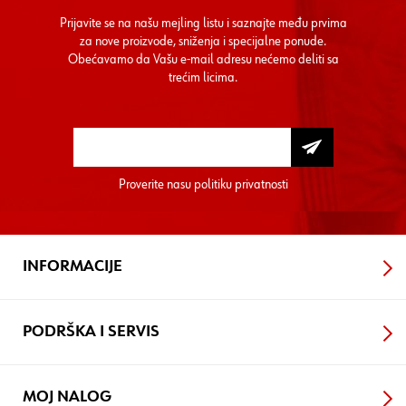
Prijavite se na našu mejling listu i saznajte među prvima
za nove proizvode, sniženja i specijalne ponude.
Obećavamo da Vašu e-mail adresu nećemo deliti sa
trećim licima.
Proverite nasu
politiku privatnosti
INFORMACIJE
PODRŠKA I SERVIS
MOJ NALOG