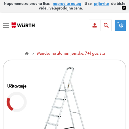
Napomena za pravna lica:
napravite nalog
ili se
prijavite
da biste
videli veleprodajne cene.
Merdevine aluminijumske, 7+1 gazišta
Učitavanje