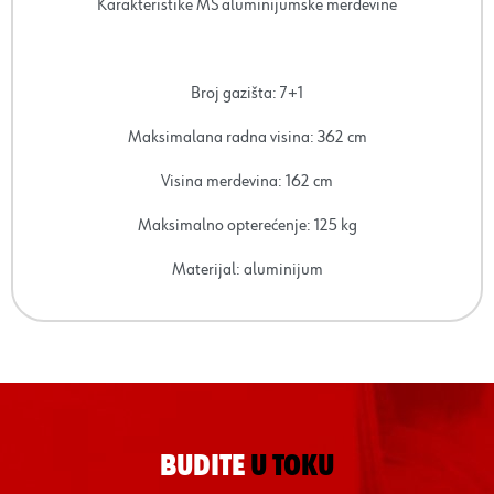
Karakteristike MS aluminijumske merdevine
Broj gazišta: 7+1
Maksimalana radna visina: 362 cm
Visina merdevina: 162 cm
Maksimalno opterećenje: 125 kg
Materijal: aluminijum
BUDITE
U TOKU