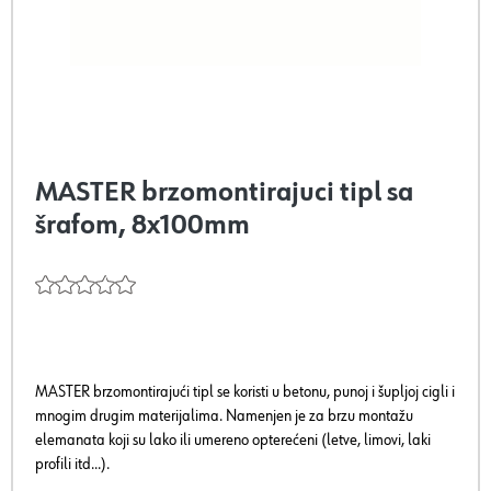
MASTER brzomontirajuci tipl sa
šrafom, 8x100mm
MASTER brzomontirajući tipl se koristi u betonu, punoj i šupljoj cigli i
mnogim drugim materijalima. Namenjen je za brzu montažu
elemanata koji su lako ili umereno opterećeni (letve, limovi, laki
profili itd...).