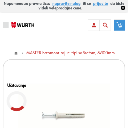
Napomena za pravna lica:
napravite nalog
ili se
prijavite
da biste
videli veleprodajne cene.
MASTER brzomontirajuci tipl sa šrafom, 8x100mm
Učitavanje