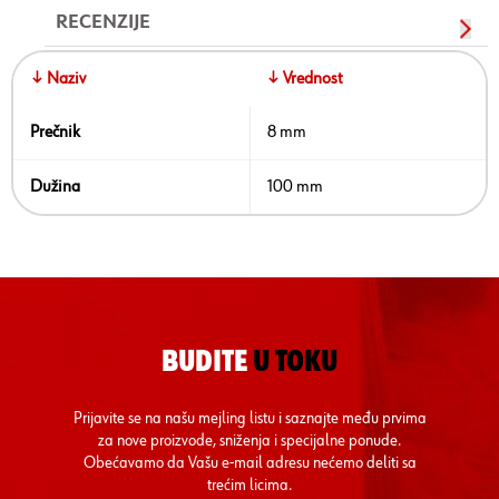
RECENZIJE
↓ Naziv
↓ Vrednost
Prečnik
8 mm
Dužina
100 mm
BUDITE
U TOKU
Prijavite se na našu mejling listu i saznajte među prvima
za nove proizvode, sniženja i specijalne ponude.
Obećavamo da Vašu e-mail adresu nećemo deliti sa
trećim licima.