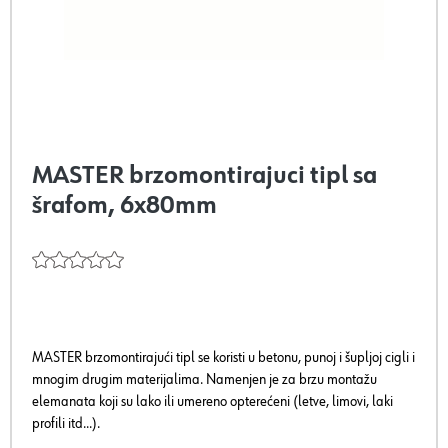
MASTER brzomontirajuci tipl sa
šrafom, 6x80mm
MASTER brzomontirajući tipl se koristi u betonu, punoj i šupljoj cigli i
mnogim drugim materijalima. Namenjen je za brzu montažu
elemanata koji su lako ili umereno opterećeni (letve, limovi, laki
profili itd...).