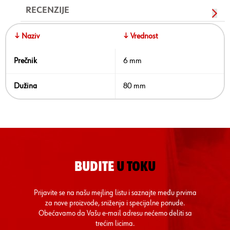
RECENZIJE
↓ Naziv
↓ Vrednost
Prečnik
6 mm
Dužina
80 mm
BUDITE
U TOKU
Prijavite se na našu mejling listu i saznajte među prvima
za nove proizvode, sniženja i specijalne ponude.
Obećavamo da Vašu e-mail adresu nećemo deliti sa
trećim licima.