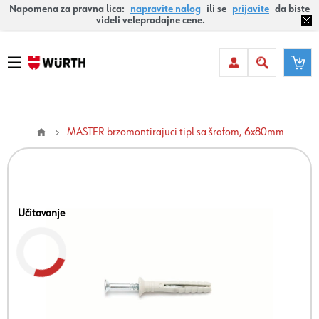
Napomena za pravna lica:
napravite nalog
ili se
prijavite
da biste
videli veleprodajne cene.
MASTER brzomontirajuci tipl sa šrafom, 6x80mm
Učitavanje