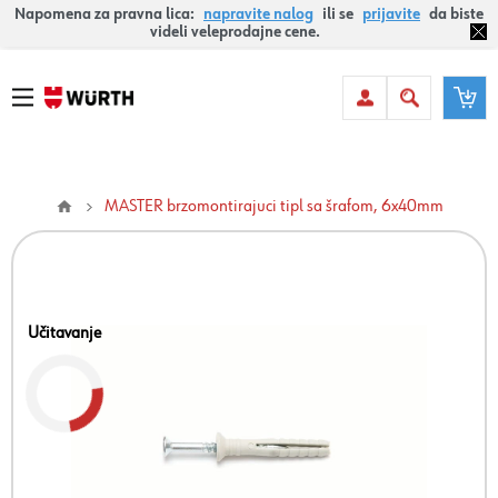
Napomena za pravna lica:
napravite nalog
ili se
prijavite
da biste
videli veleprodajne cene.
MASTER brzomontirajuci tipl sa šrafom, 6x40mm
Učitavanje