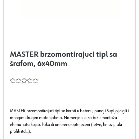
MASTER brzomontirajuci tipl sa
šrafom, 6x40mm
MASTER brzomontirajući tipl se koristi u betonu, punoj i šupljoj cigli i
mnogim drugim materijalima. Namenjen je za brzu montažu
elemanata koji su lako ili umereno opterećeni (letve, limovi, laki
profili itd...).