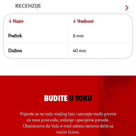
RECENZIJE
↓ Naziv
↓ Vrednost
Prečnik
6 mm
Dužina
40 mm
BUDITE
U TOKU
Prijavite se na našu mejling listu i saznajte među prvima
za nove proizvode, sniženja i specijalne ponude.
Obećavamo da Vašu e-mail adresu nećemo deliti sa
trećim licima.