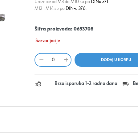
Ureznice od M3 do M10 su po
DINu 371
.
M12 i M14 su po
DIN-u 376
.
Šifra proizvoda:
0653708
Sve varijacije
Brza isporuka 1-2 radna dana
Be