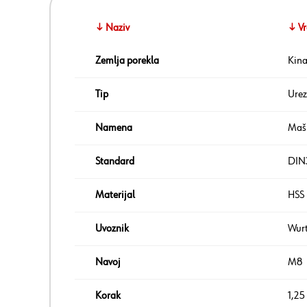
↓ Naziv
↓ Vr
Zemlja porekla
Kin
Tip
Urez
Namena
Maš
Standard
DIN
Materijal
HSS
Uvoznik
Wur
Navoj
M8
Korak
1,2