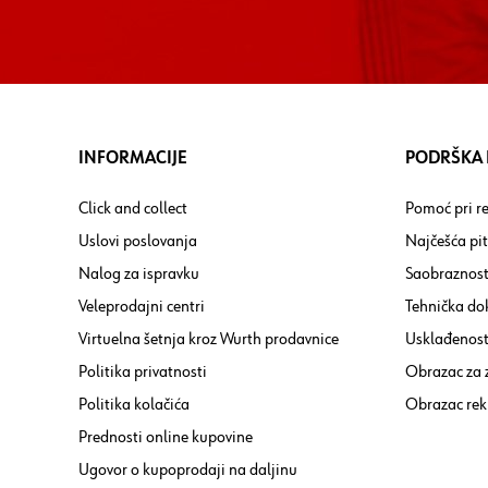
INFORMACIJE
PODRŠKA I
Click and collect
Pomoć pri re
Uslovi poslovanja
Najčešća pi
Nalog za ispravku
Saobraznost
Veleprodajni centri
Tehnička do
Virtuelna šetnja kroz Wurth prodavnice
Usklađenost 
Politika privatnosti
Obrazac za
Politika kolačića
Obrazac rek
Prednosti online kupovine
Ugovor o kupoprodaji na daljinu