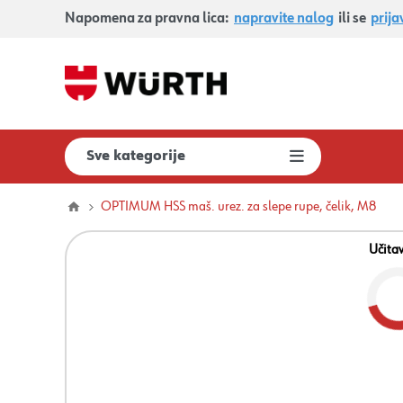
Napomena za pravna lica:
napravite nalog
ili se
prija
Sve kategorije
OPTIMUM HSS maš. urez. za slepe rupe, čelik, M8
Učita