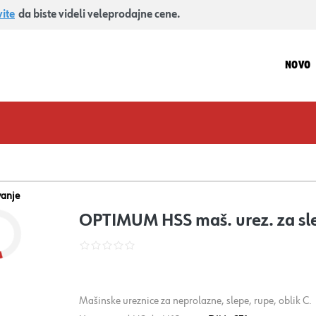
vite
da biste videli veleprodajne cene.
NOVO
vanje
OPTIMUM HSS maš. urez. za sle
Mašinske ureznice za neprolazne, slepe, rupe, oblik C.