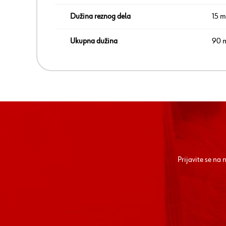
Dužina reznog dela
15 
Ukupna dužina
90 
Prijavite se na