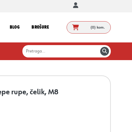
BLOG
BROŠURE
(0)
kom.
pe rupe, čelik, M8