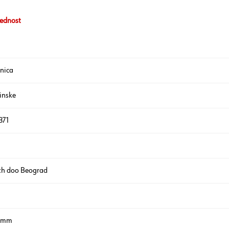
ednost
a
nica
inske
371
th doo Beograd
5 mm