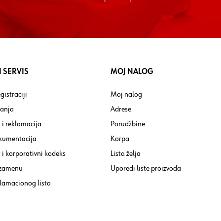
 SERVIS
MOJ NALOG
gistraciji
Moj nalog
tanja
Adrese
 i reklamacija
Porudžbine
kumentacija
Korpa
i korporativni kodeks
Lista želja
 zamenu
Uporedi liste proizvoda
lamacionog lista