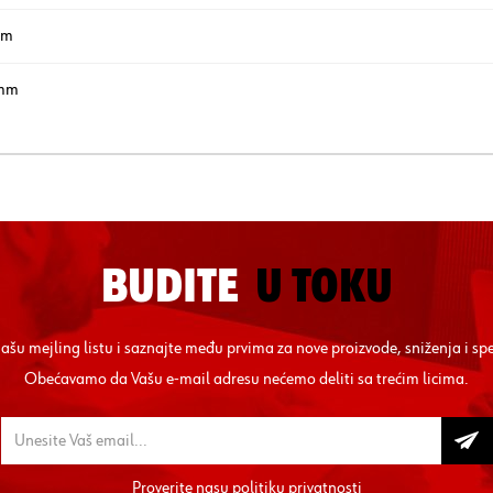
mm
mm
BUDITE
U TOKU
 našu mejling listu i saznajte među prvima za nove proizvode, sniženja i sp
Obećavamo da Vašu e-mail adresu nećemo deliti sa trećim licima.
Proverite nasu
politiku privatnosti