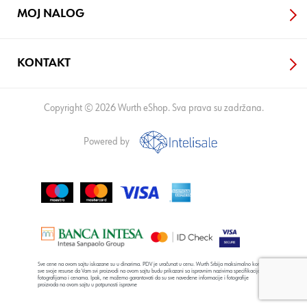
MOJ NALOG
KONTAKT
Copyright © 2026 Wurth eShop. Sva prava su zadržana.
Powered by
Sve cene na ovom sajtu iskazane su u dinarima. PDV je uračunat u cenu. Wurth Srbija maksimalno koristi
sve svoje resurse da Vam svi proizvodi na ovom sajtu budu prikazani sa ispravnim nazivima specifikacija,
fotografijama i cenama. Ipak, ne možemo garantovati da su sve navedene informacije i fotografije
proizvoda na ovom sajtu u potpunosti ispravne