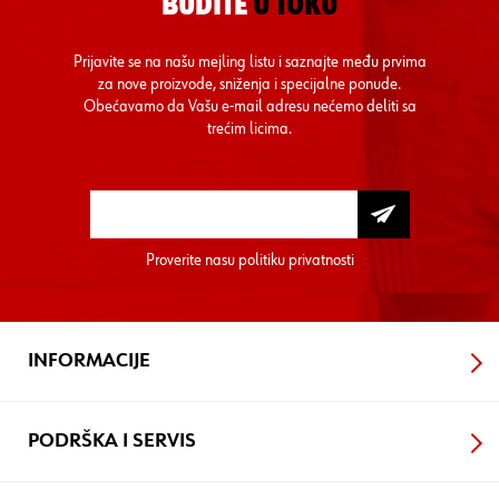
BUDITE
U TOKU
Prijavite se na našu mejling listu i saznajte među prvima
za nove proizvode, sniženja i specijalne ponude.
Obećavamo da Vašu e-mail adresu nećemo deliti sa
trećim licima.
Proverite nasu
politiku privatnosti
INFORMACIJE
PODRŠKA I SERVIS