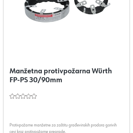
Manžetna protivpožarna Würth
FP-PS 30/90mm
Protivpožarne manžetne za zaštitu građevinskih prodora gorivih
cevi kroz protivpožarne pregrade.