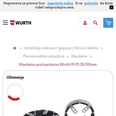
Napomena za pravna lica:
napravite nalog
ili se
prijavite
da biste
videli veleprodajne cene.
Instalacije vodovod / grejanje / klima / elektro
Pasivna zaštita od požara
Manžetne
Manžetna protivpožarna Würth FP-PS 30/90mm
Učitavanje