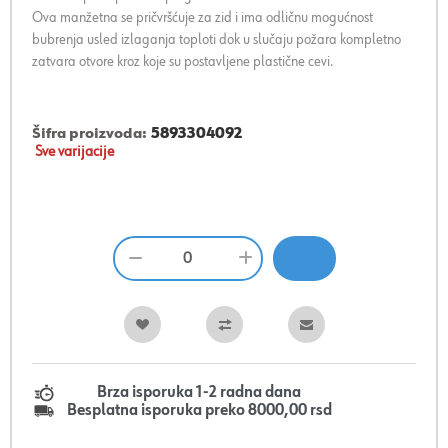
Ova manžetna se pričvršćuje za zid i ima odličnu mogućnost
bubrenja usled izlaganja toploti dok u slučaju požara kompletno
zatvara otvore kroz koje su postavljene plastične cevi.
Šifra proizvoda:
5893304092
Sve varijacije
Brza isporuka 1-2 radna dana
Besplatna isporuka preko 8000,00 rsd