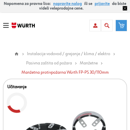
Napomena za pravna lica:
napravite nalog
ili se
prijavite
da biste
videli veleprodajne cene.
Instalacije vodovod / grejanje / klima / elektro
Pasivna zaštita od požara
Manžetne
Manžetna protivpožarna Würth FP-PS 30/110mm
Učitavanje