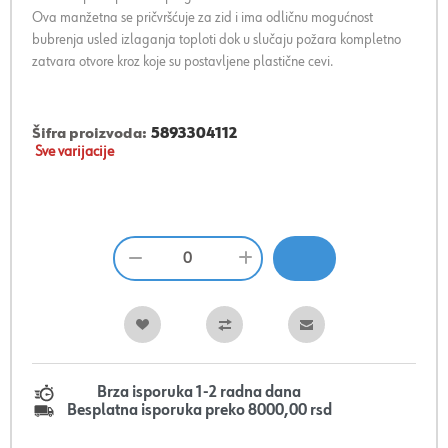
Ova manžetna se pričvršćuje za zid i ima odličnu mogućnost
bubrenja usled izlaganja toploti dok u slučaju požara kompletno
zatvara otvore kroz koje su postavljene plastične cevi.
Šifra proizvoda:
5893304112
Sve varijacije
Brza isporuka 1-2 radna dana
Besplatna isporuka preko 8000,00 rsd