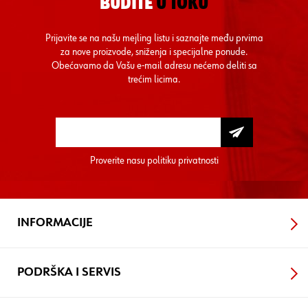
BUDITE
U TOKU
Prijavite se na našu mejling listu i saznajte među prvima
za nove proizvode, sniženja i specijalne ponude.
Obećavamo da Vašu e-mail adresu nećemo deliti sa
trećim licima.
Proverite nasu
politiku privatnosti
INFORMACIJE
PODRŠKA I SERVIS