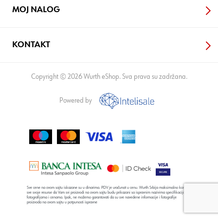
MOJ NALOG
KONTAKT
Copyright © 2026 Wurth eShop. Sva prava su zadržana.
Powered by
Sve cene na ovom sajtu iskazane su u dinarima. PDV je uračunat u cenu. Wurth Srbija maksimalno koristi
sve svoje resurse da Vam svi proizvodi na ovom sajtu budu prikazani sa ispravnim nazivima specifikacija,
fotografijama i cenama. Ipak, ne možemo garantovati da su sve navedene informacije i fotografije
proizvoda na ovom sajtu u potpunosti ispravne