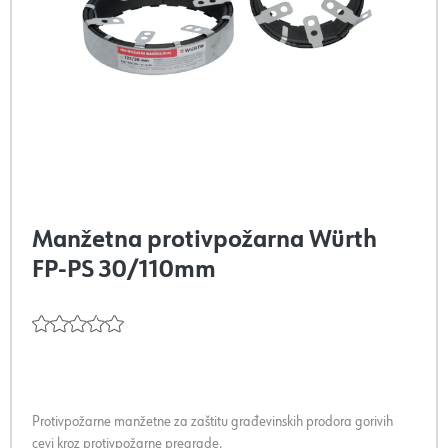
Manžetna protivpožarna Würth
FP-PS 30/110mm
Protivpožarne manžetne za zaštitu građevinskih prodora gorivih
cevi kroz protivpožarne pregrade.