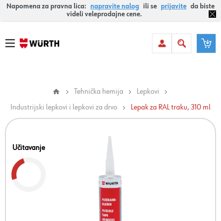
Napomena za pravna lica:
napravite nalog
ili se
prijavite
da biste
videli veleprodajne cene.
Tehnička hemija
Lepkovi
Industrijski lepkovi i lepkovi za drvo
Lepak za RAL traku, 310 ml
Učitavanje