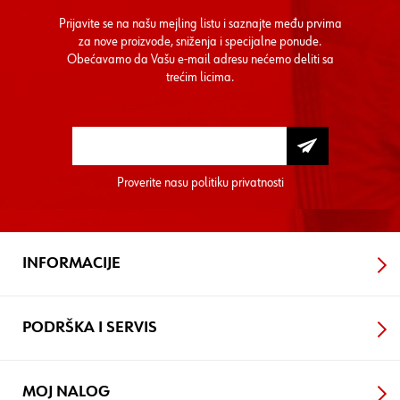
Prijavite se na našu mejling listu i saznajte među prvima
za nove proizvode, sniženja i specijalne ponude.
Obećavamo da Vašu e-mail adresu nećemo deliti sa
trećim licima.
Proverite nasu
politiku privatnosti
INFORMACIJE
PODRŠKA I SERVIS
MOJ NALOG