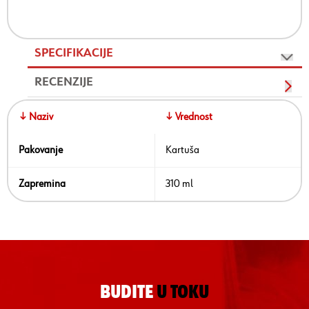
SPECIFIKACIJE
RECENZIJE
↓ Naziv
↓ Vrednost
Pakovanje
Kartuša
Zapremina
310 ml
BUDITE
U TOKU