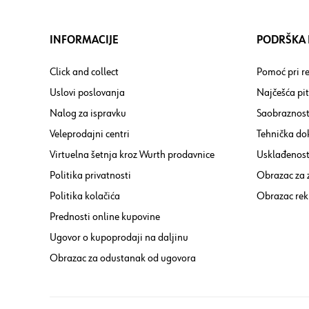
INFORMACIJE
PODRŠKA I
Click and collect
Pomoć pri re
Uslovi poslovanja
Najčešća pi
Nalog za ispravku
Saobraznost
Veleprodajni centri
Tehnička do
Virtuelna šetnja kroz Wurth prodavnice
Usklađenost 
Politika privatnosti
Obrazac za
Politika kolačića
Obrazac rek
Prednosti online kupovine
Ugovor o kupoprodaji na daljinu
Obrazac za odustanak od ugovora