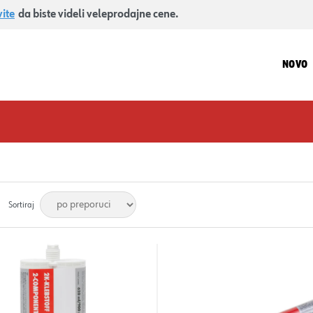
vite
da biste videli veleprodajne cene.
NOVO
Sortiraj