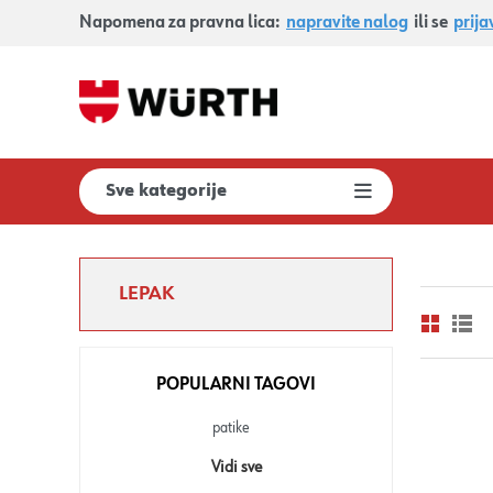
Napomena za pravna lica:
napravite nalog
ili se
prija
Sve kategorije
LEPAK
POPULARNI TAGOVI
patike
Vidi sve