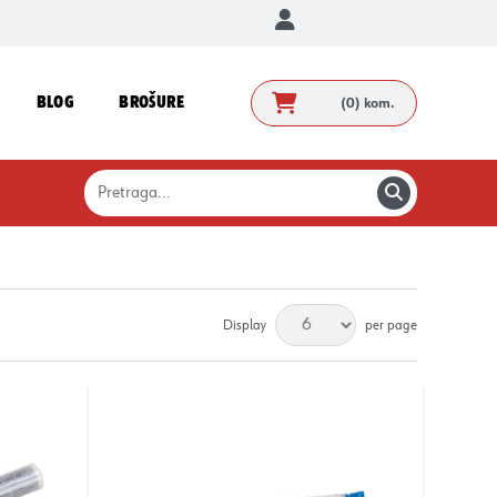
BLOG
BROŠURE
(0)
kom.
Display
per page