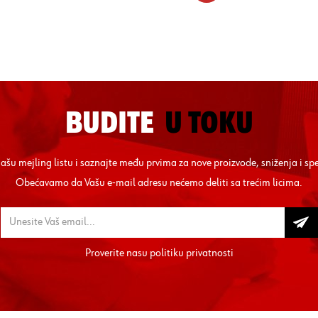
BUDITE
U TOKU
 našu mejling listu i saznajte među prvima za nove proizvode, sniženja i sp
Obećavamo da Vašu e-mail adresu nećemo deliti sa trećim licima.
Proverite nasu
politiku privatnosti