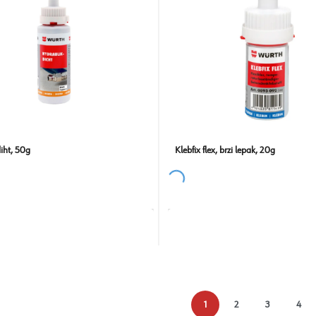
iht, 50g
Klebfix flex, brzi lepak, 20g
1
2
3
4