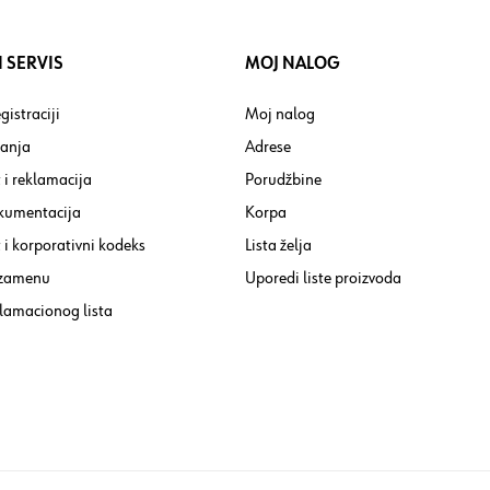
 SERVIS
MOJ NALOG
gistraciji
Moj nalog
tanja
Adrese
 i reklamacija
Porudžbine
kumentacija
Korpa
i korporativni kodeks
Lista želja
 zamenu
Uporedi liste proizvoda
lamacionog lista