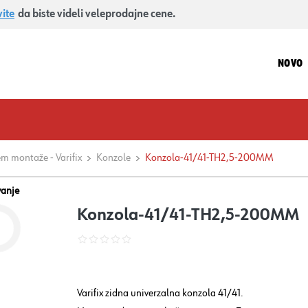
vite
da biste videli veleprodajne cene.
NOVO
em montaže - Varifix
Konzole
Konzola-41/41-TH2,5-200MM
vanje
Konzola-41/41-TH2,5-200MM
Varifix zidna univerzalna konzola 41/41.