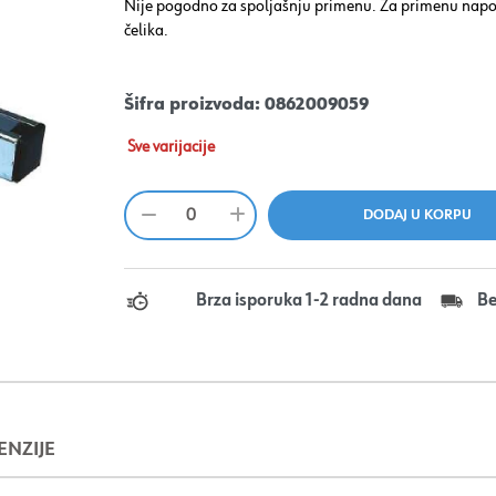
Nije pogodno za spoljašnju primenu. Za primenu napo
čelika.
Šifra proizvoda:
0862009059
Sve varijacije
Brza isporuka 1-2 radna dana
Be
ENZIJE