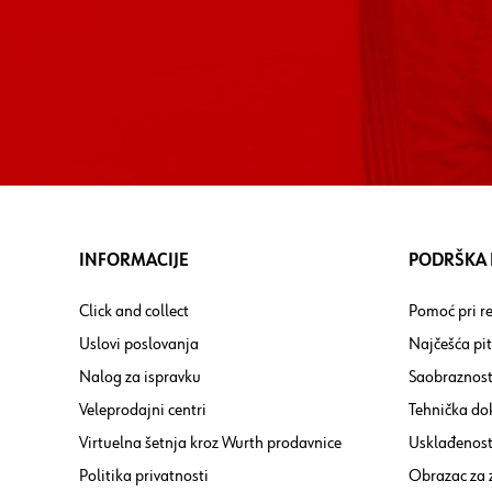
INFORMACIJE
PODRŠKA I
Click and collect
Pomoć pri re
Uslovi poslovanja
Najčešća pi
Nalog za ispravku
Saobraznost
Veleprodajni centri
Tehnička do
Virtuelna šetnja kroz Wurth prodavnice
Usklađenost 
Politika privatnosti
Obrazac za