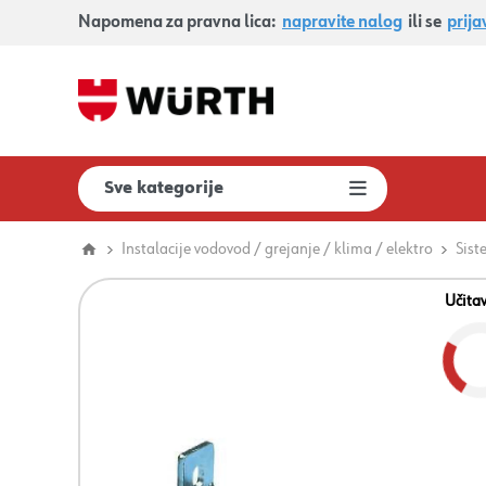
Napomena za pravna lica:
napravite nalog
ili se
prija
Sve kategorije
Instalacije vodovod / grejanje / klima / elektro
Sist
Učita