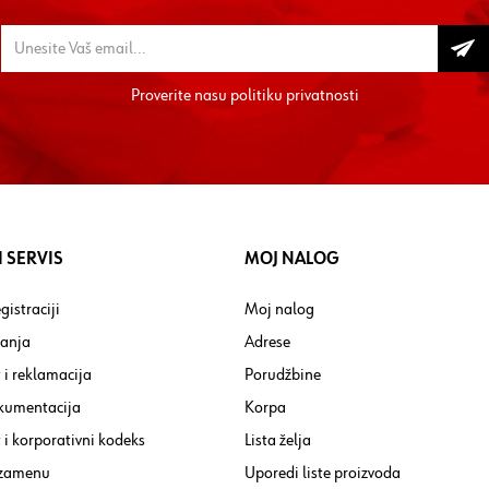
Proverite nasu
politiku privatnosti
 SERVIS
MOJ NALOG
gistraciji
Moj nalog
tanja
Adrese
 i reklamacija
Porudžbine
kumentacija
Korpa
i korporativni kodeks
Lista želja
 zamenu
Uporedi liste proizvoda