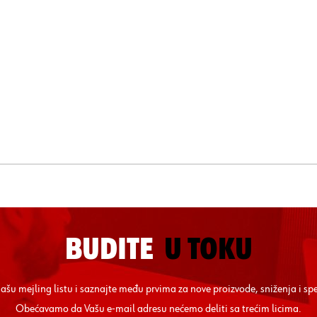
BUDITE
U TOKU
 našu mejling listu i saznajte među prvima za nove proizvode, sniženja i sp
Obećavamo da Vašu e-mail adresu nećemo deliti sa trećim licima.