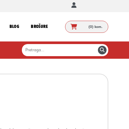
BLOG
BROŠURE
(0)
kom.