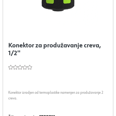
Konektor za produžavanje creva,
1/2''
Konektor izradjen od termoplastike namenjen za produžavanje 2
creva.