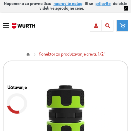
Napomena za pravna lica:
napravite nalog
ili se
prijavite
da biste
videli veleprodajne cene.
Konektor za produžavanje creva, 1/2''
Učitavanje