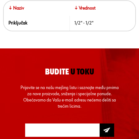
↓ Naziv
↓ Vrednost
Priključak
1/2" - 1/2"
BUDITE
U TOKU
Prijavite se na našu mejling listu i saznajte među prvima
za nove proizvode, sniženja i specijalne ponude.
Obećavamo da Vašu e-mail adresu nećemo deliti sa
trećim licima.