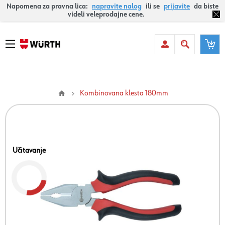
Napomena za pravna lica:
napravite nalog
ili se
prijavite
da biste
videli veleprodajne cene.
Kombinovana klesta 180mm
Učitavanje