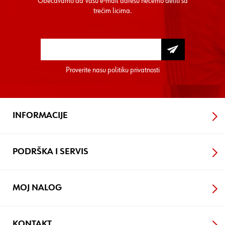
Obećavamo da Vašu e-mail adresu nećemo deliti sa
trećim licima.
Proverite nasu
politiku privatnosti
INFORMACIJE
PODRŠKA I SERVIS
MOJ NALOG
KONTAKT