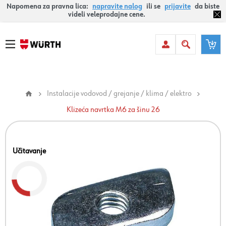
Napomena za pravna lica:
napravite nalog
ili se
prijavite
da biste
videli veleprodajne cene.
Instalacije vodovod / grejanje / klima / elektro
Klizeća navrtka M6 za šinu 26
Učitavanje