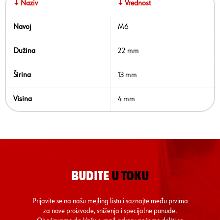
↓ Naziv
↓ Vrednost
Navoj
M6
Dužina
22 mm
Širina
13 mm
Visina
4 mm
BUDITE
U TOKU
Prijavite se na našu mejling listu i saznajte među prvima
za nove proizvode, sniženja i specijalne ponude.