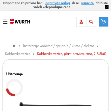
Napomena za pravna lica:
napravite nalog
ili se
prijavite
da biste
videli veleprodajne cene.
Instalacije vodovod / grejanje / klima / elektro
Kablovske vezice
Kablovske vezice, plast.bravica, crna, 7,8x540
Učitavanje