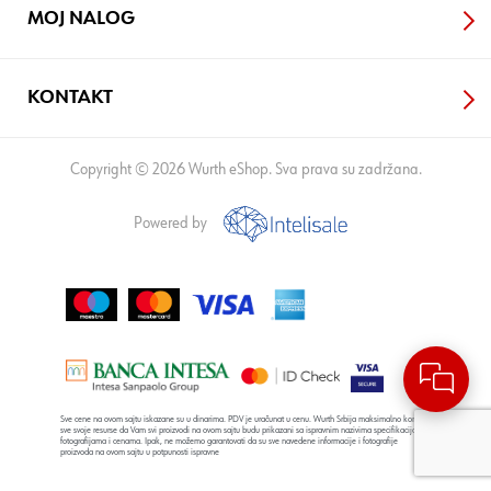
MOJ NALOG
KONTAKT
Copyright © 2026 Wurth eShop. Sva prava su zadržana.
Powered by
Sve cene na ovom sajtu iskazane su u dinarima. PDV je uračunat u cenu. Wurth Srbija maksimalno koristi
sve svoje resurse da Vam svi proizvodi na ovom sajtu budu prikazani sa ispravnim nazivima specifikacija,
fotografijama i cenama. Ipak, ne možemo garantovati da su sve navedene informacije i fotografije
proizvoda na ovom sajtu u potpunosti ispravne