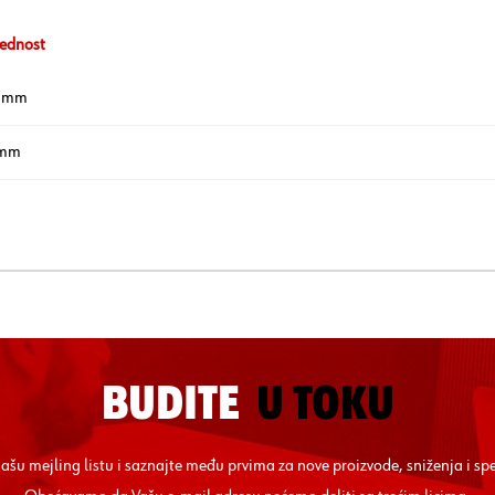
ednost
 mm
 mm
BUDITE
U TOKU
 našu mejling listu i saznajte među prvima za nove proizvode, sniženja i sp