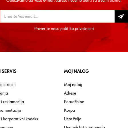
Obećavamo da Vašu e-mail adresu nećemo deliti sa trećim licima.
Proverite nasu
politiku privatnosti
 SERVIS
MOJ NALOG
gistraciji
Moj nalog
tanja
Adrese
 i reklamacija
Porudžbine
kumentacija
Korpa
i korporativni kodeks
Lista želja
 zamenu
Uporedi liste proizvoda