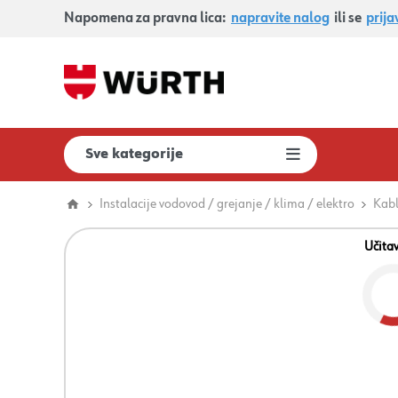
Napomena za pravna lica:
napravite nalog
ili se
prija
Sve kategorije
Instalacije vodovod / grejanje / klima / elektro
Kabl
Učita