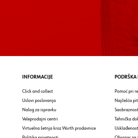
INFORMACIJE
PODRŠKA I
Click and collect
Pomoć pri re
Uslovi poslovanja
Najčešća pi
Nalog za ispravku
Saobraznost
Veleprodajni centri
Tehnička do
Virtuelna šetnja kroz Wurth prodavnice
Usklađenost 
Politika privatnosti
Obrazac za