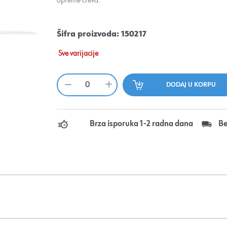
opreme creva.
Šifra proizvoda:
150217
Sve varijacije
Brza isporuka 1-2 radna dana
Be