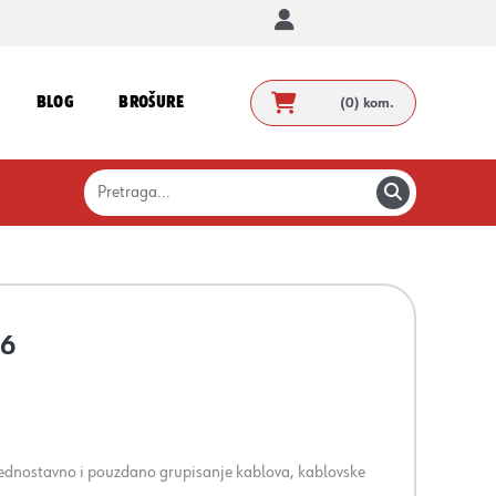
BLOG
BROŠURE
(0)
kom.
.6
 jednostavno i pouzdano grupisanje kablova, kablovske