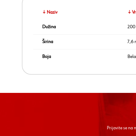
↓ Naziv
↓ Vr
Dužina
200
Širina
7,6
Boja
Bela
Prijavite se na