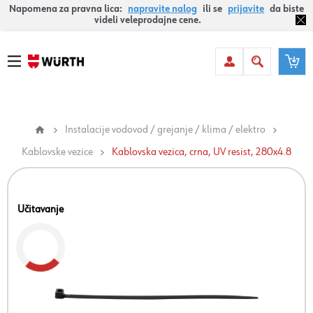
Napomena za pravna lica:
napravite nalog
ili se
prijavite
da biste
videli veleprodajne cene.
Instalacije vodovod / grejanje / klima / elektro
Kablovske vezice
Kablovska vezica, crna, UV resist, 280x4.8
Učitavanje