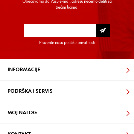
Obećavamo da Vašu e-mail adresu nećemo deliti sa
trećim licima.
Proverite nasu
politiku privatnosti
INFORMACIJE
PODRŠKA I SERVIS
MOJ NALOG