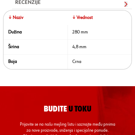
RECENZIJE
↓ Naziv
↓ Vrednost
Dužina
280 mm
Širina
4,8 mm
Boja
Crna
BUDITE
U TOKU
Prijavite se na našu mejling listu i saznajte među prvima
za nove proizvode, sniženja i specijalne ponude.