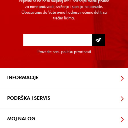
Prijavite se na našu mejling listu i saznajte među prvima
za nove proizvode, sniženja i specijalne ponude.
Obećavamo da Vašu e-mail adresu nećemo deliti sa
trećim licima.
Proverite nasu
politiku privatnosti
INFORMACIJE
PODRŠKA I SERVIS
MOJ NALOG