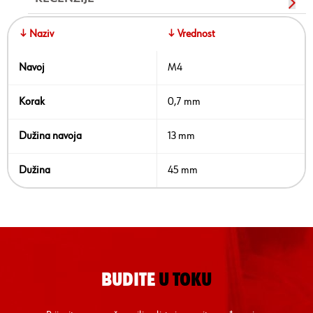
↓ Naziv
↓ Vrednost
Navoj
M4
Korak
0,7 mm
Dužina navoja
13 mm
Dužina
45 mm
BUDITE
U TOKU