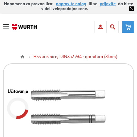
Napomena za pravna lica:
napravite nalog
ili se
prijavite
da biste
videli veleprodajne cene.
HSS ureznice, DIN352 M4 - garnitura (3kom)
Učitavanje