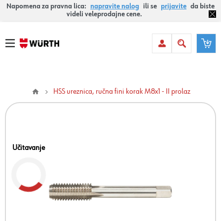
Napomena za pravna lica:
napravite nalog
ili se
prijavite
da biste
videli veleprodajne cene.
HSS ureznica, ručna fini korak M8x1 - II prolaz
Učitavanje