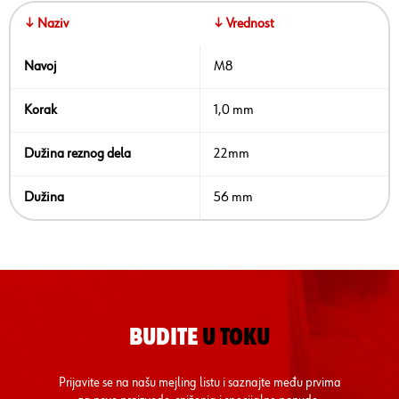
↓ Naziv
↓ Vrednost
Navoj
M8
Korak
1,0 mm
Dužina reznog dela
22mm
Dužina
56 mm
BUDITE
U TOKU
Prijavite se na našu mejling listu i saznajte među prvima