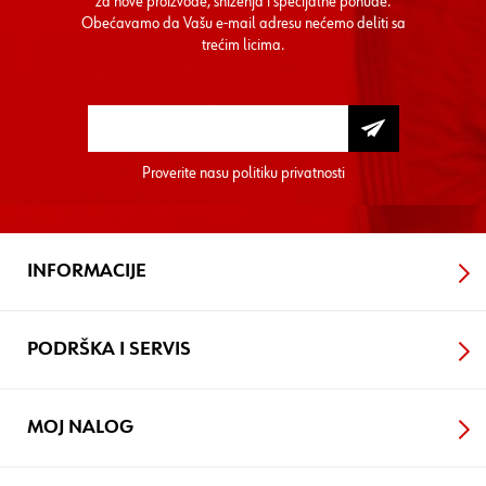
za nove proizvode, sniženja i specijalne ponude.
Obećavamo da Vašu e-mail adresu nećemo deliti sa
trećim licima.
Proverite nasu
politiku privatnosti
INFORMACIJE
PODRŠKA I SERVIS
MOJ NALOG