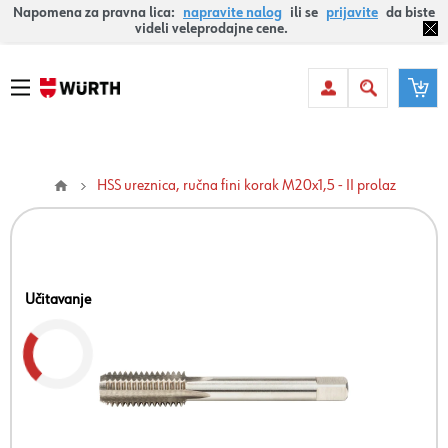
Napomena za pravna lica:
napravite nalog
ili se
prijavite
da biste
videli veleprodajne cene.
HSS ureznica, ručna fini korak M20x1,5 - II prolaz
Učitavanje