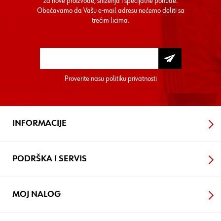
za nove proizvode, sniženja i specijalne ponude.
Obećavamo da Vašu e-mail adresu nećemo deliti sa
trećim licima.
Proverite nasu
politiku privatnosti
INFORMACIJE
PODRŠKA I SERVIS
MOJ NALOG