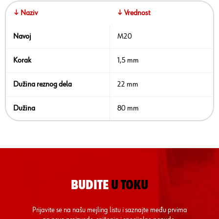
↓ Naziv
↓ Vrednost
Navoj
M20
Korak
1,5 mm
Dužina reznog dela
22 mm
Dužina
80 mm
BUDITE
U TOKU
Prijavite se na našu mejling listu i saznajte među prvima