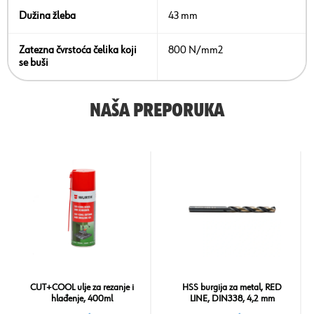
Dužina žleba
43 mm
Zatezna čvrstoća čelika koji
800 N/mm2
se buši
NAŠA PREPORUKA
CUT+COOL ulje za rezanje i
HSS burgija za metal, RED
hlađenje, 400ml
LINE, DIN338, 4,2 mm