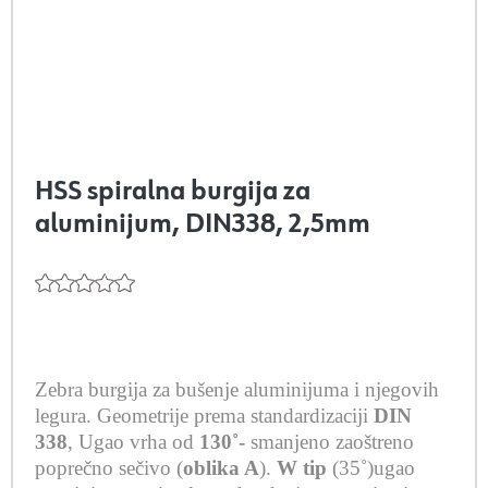
HSS spiralna burgija za
aluminijum, DIN338, 2,5mm
Zebra burgija za bušenje aluminijuma i njegovih
legura.
Geometrije prema standardizaciji
DIN
338
,
Ugao vrha od
130˚-
smanjeno zaoštreno
poprečno sečivo (
oblika A
).
W tip
(35˚)ugao