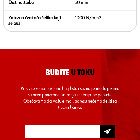
Dužina žleba
30 mm
Zatezna čvrstoća čelika koji
1000 N/mm2
se buši
BUDITE
U TOKU
Prijavite se na našu mejling listu i saznajte među prvima
za nove proizvode, sniženja i specijalne ponude.
Obećavamo da Vašu e-mail adresu nećemo deliti sa
trećim licima.