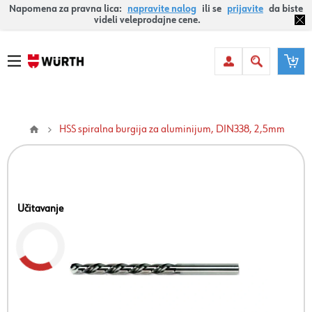
Napomena za pravna lica:
napravite nalog
ili se
prijavite
da biste
videli veleprodajne cene.
HSS spiralna burgija za aluminijum, DIN338, 2,5mm
Učitavanje