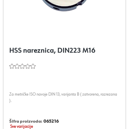
HSS nareznica, DIN223 M16
Za metričke ISO navoje DIN 13, varijanta B ( zatvorena, razrezana
).
Šifra proizvoda:
065216
Sve varijacije