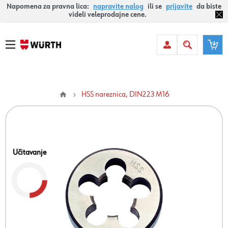
Napomena za pravna lica:
napravite nalog
ili se
prijavite
da biste
videli veleprodajne cene.
HSS nareznica, DIN223 M16
Učitavanje