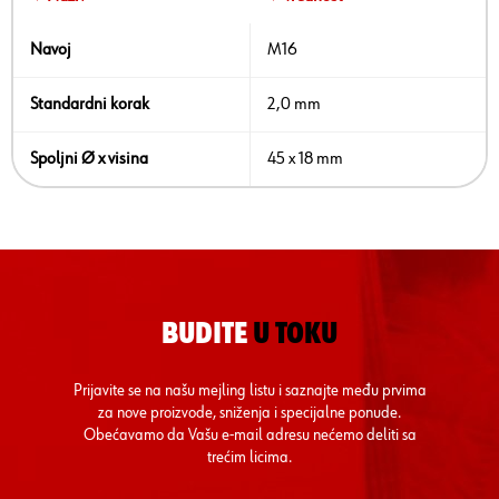
Navoj
M16
Standardni korak
2,0 mm
Spoljni Ø x visina
45 x 18 mm
BUDITE
U TOKU
Prijavite se na našu mejling listu i saznajte među prvima
za nove proizvode, sniženja i specijalne ponude.
Obećavamo da Vašu e-mail adresu nećemo deliti sa
trećim licima.