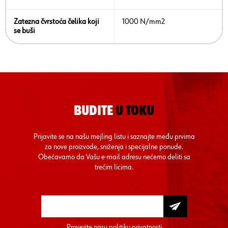
Zatezna čvrstoća čelika koji
1000 N/mm2
se buši
BUDITE
U TOKU
Prijavite se na našu mejling listu i saznajte među prvima
za nove proizvode, sniženja i specijalne ponude.
Obećavamo da Vašu e-mail adresu nećemo deliti sa
trećim licima.
Proverite nasu
politiku privatnosti