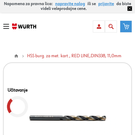
Napomena za pravna lica:
napravite nalog
ili se
prijavite
da biste
videli veleprodajne cene.
HSS burg. za met. kart., RED LINE,DIN338, 11,0mm
Učitavanje