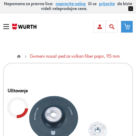
Napomena za pravna lica:
napravite nalog
ili se
prijavite
da biste
videli veleprodajne cene.
Gumeni nosač-ped za vulkan fiber papir, 115 mm
Učitavanje