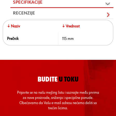
SPECIFIKACIJE
RECENZIJE
↓ Naziv
↓ Vrednost
Prečnik
115 mm
BUDITE
U TOKU
Prijavite se na našu mejling listu i saznajte među prvima
za nove proizvode, sniženja i specijalne ponude.
Obećavamo da Vašu e-mail adresu nećemo deliti sa
trećim licima.