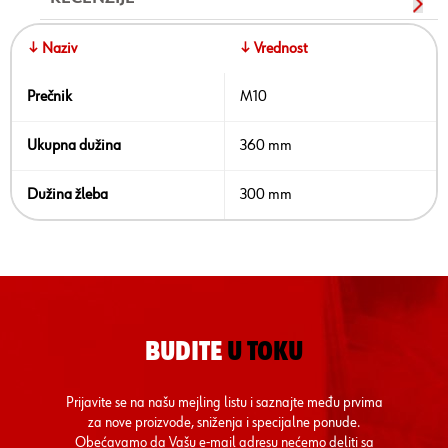
↓ Naziv
↓ Vrednost
Prečnik
M10
Ukupna dužina
360 mm
Dužina žleba
300 mm
BUDITE
U TOKU
Prijavite se na našu mejling listu i saznajte među prvima
za nove proizvode, sniženja i specijalne ponude.
Obećavamo da Vašu e-mail adresu nećemo deliti sa