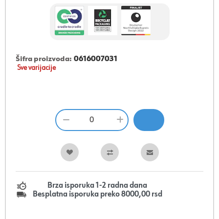
Šifra proizvoda:
0616007031
Sve varijacije
Brza isporuka 1-2 radna dana
Besplatna isporuka preko 8000,00 rsd