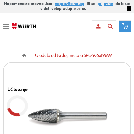
Napomena za pravna lica:
napravite nalog
ili se
prijavite
da biste
videli veleprodajne cene.
Glodalo od tvrdog metala SPG 9,6x19MM
Učitavanje