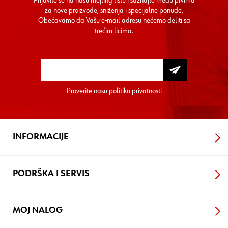
Prijavite se na našu mejling listu i saznajte među prvima
za nove proizvode, sniženja i specijalne ponude.
Obećavamo da Vašu e-mail adresu nećemo deliti sa
trećim licima.
Proverite nasu
politiku privatnosti
INFORMACIJE
PODRŠKA I SERVIS
MOJ NALOG