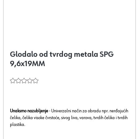
Glodalo od tvrdog metala SPG
9,6x19MM
Unaksrno nazubljenje
- Univerzalni način za obradu npr. nerđajućih
čelika, čelika visoke čvrstoće, sivog liva, varova, tvrdih čelika i tvrdih
plastika.