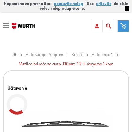
Napomena za pravna lica:
napravite nalog
ili se
prijavite
da biste
videli veleprodajne cene.
Auto Cargo Program
Brisači
Auto brisači
Metlica brisača za auto 330mm-13'' Fukuyama 1 kom
Učitavanje