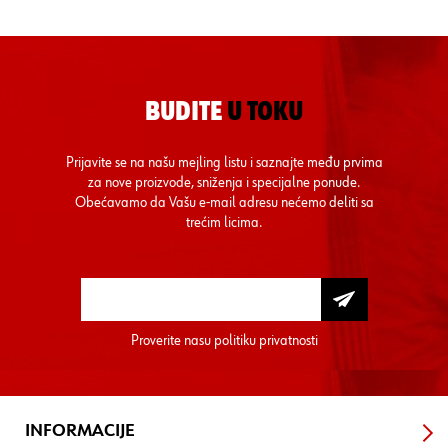
BUDITE
U TOKU
Prijavite se na našu mejling listu i saznajte među prvima
za nove proizvode, sniženja i specijalne ponude.
Obećavamo da Vašu e-mail adresu nećemo deliti sa
trećim licima.
Proverite nasu
politiku privatnosti
INFORMACIJE