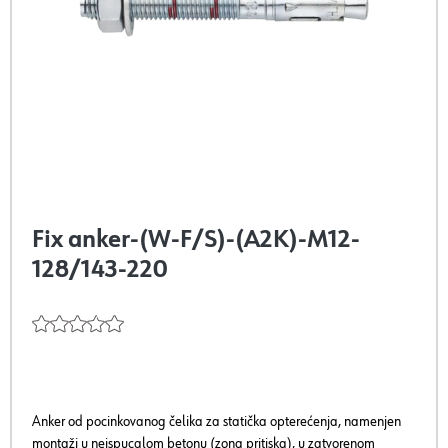
Fix anker-(W-F/S)-(A2K)-M12-
128/143-220
Anker od pocinkovanog čelika za statička opterećenja, namenjen
montaži u neispucalom betonu (zona pritiska), u zatvorenom