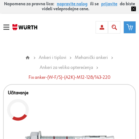
Napomena za pravna lica:
napravite nalog
ili se
prijavite
da biste
videli veleprodajne cene.
Ankeri i tiplovi
Mehanički ankeri
Ankeri za velika opterećenja
Fix anker-(W-F/S)-(A2K)-M12-128/143-220
Učitavanje