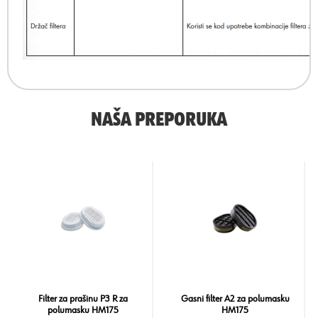
NAŠA PREPORUKA
Filter za prašinu P3 R za
Gasni filter A2 za polumasku
polumasku HM175
HM175