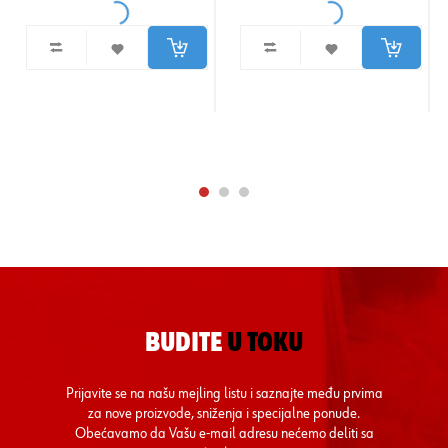
BUDITE
U TOKU
Prijavite se na našu mejling listu i saznajte među prvima
za nove proizvode, sniženja i specijalne ponude.
Obećavamo da Vašu e-mail adresu nećemo deliti sa