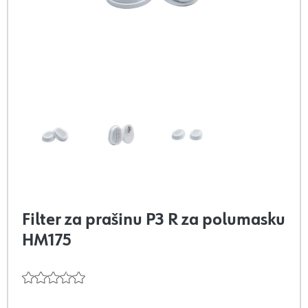
Filter za prašinu P3 R za polumasku
HM175