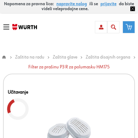
Napomena za pravna lica:
napravite nalog
ili se
prijavite
da biste
videli veleprodajne cene.
Zaštita na radu
Zaštita glave
Zaštita disajnih organa
Filter za prašinu P3 R za polumasku HM175
Učitavanje