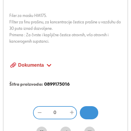
Filer za masku HM175.
FIlter za finu prašinu, za koncentracije čestica prašine u vazduhu do
30 puta iznad dozvoljene.
Primena : Za čvrste i kapljične čestice otrovnih, vrlo otrovnih i
kancerogenih supstanci.
Dokumenta
Šifra proizvoda:
0899175016