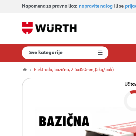
Napomena za pravna lica:
napravite nalog
ili se
prija
Sve kategorije
Elektroda, bazična, 2.5x350mm,(5kg/pak)
Učita