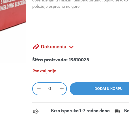
opterećenjima i niskim temperaturama. Šljaka se lako 
položaju uspravno na gore.
Dokumenta
Šifra proizvoda:
19810025
Sve varijacije
Brza isporuka 1-2 radna dana
Be