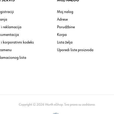
 SERVIS
MOJ NALOG
gistraciji
Moj nalog
tanja
Adrese
 i reklamacija
Porudžbine
kumentacija
Korpa
i korporativni kodeks
Lista želja
 zamenu
Uporedi liste proizvoda
lamacionog lista
Copyright © 2026 Wurth eShop. Sva prava su zadržana.