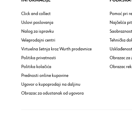
INFORMACIJE
PODRŠKA I
Click and collect
Pomoć pri re
Uslovi poslovanja
Najčešća pi
Nalog za ispravku
Saobraznost
Veleprodajni centri
Tehnička do
Virtuelna šetnja kroz Wurth prodavnice
Usklađenost 
Politika privatnosti
Obrazac za
Politika kolačića
Obrazac rek
Prednosti online kupovine
Ugovor o kupoprodaji na daljinu
Obrazac za odustanak od ugovora