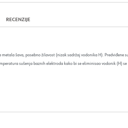
RECENZIJE
metala šava, posebno žilavost (nizak sadržaj vodonika H). Predviđene su 
peratura sušenja baznih elektroda kako bi se eliminisao vodonik (H) se