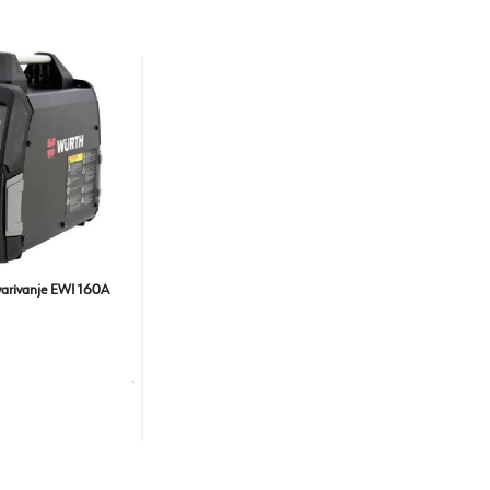
varivanje EWI 160A