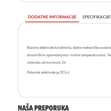
DODATNE INFORMACIJE
SPECIFIKACIJE
Bazične elektrode karakterišu dobre mehaničke osobine 
dinamičkim opterećenjima i niskim temperaturama. Tem
intervalu od minimum 2h.
Polaritet elektrode je DC(+).
NAŠA PREPORUKA