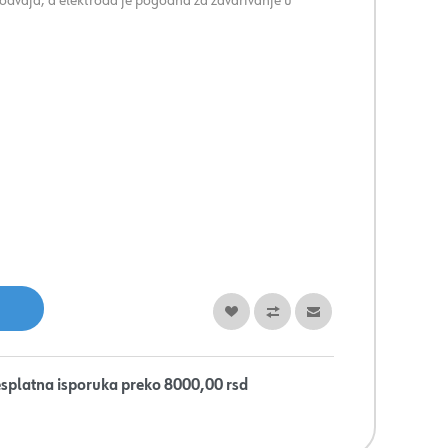
odvaja, a elektroda je pogodna za zavarivanje u
splatna isporuka preko 8000,00 rsd