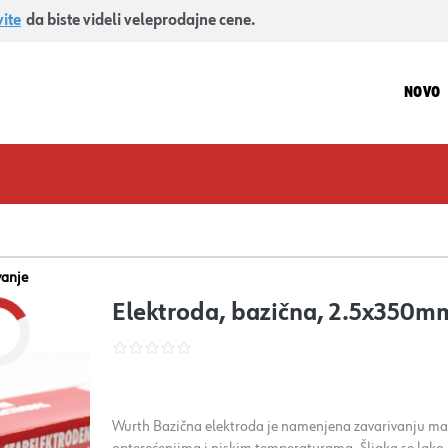
vite
da biste videli veleprodajne cene.
NOVO
vanje
Elektroda, bazična, 2.5x350m
Wurth Bazična elektroda je namenjena zavarivanju mas