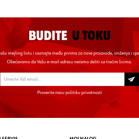
BUDITE
U TOKU
 našu mejling listu i saznajte među prvima za nove proizvode, sniženja i sp
Obećavamo da Vašu e-mail adresu nećemo deliti sa trećim licima.
Proverite nasu
politiku privatnosti