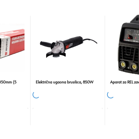
5x350mm (5
Električna ugaona brusilica, 850W
Aparat za REL za