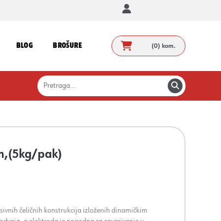
BLOG
BROŠURE
(0)
kom.
m,(5kg/pak)
ivnih čeličnih konstrukcija izloženih dinamičkim