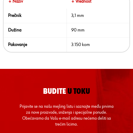
↓ Naziv
↓ Vrednost
Prečnik
3,1 mm
Dužina
90 mm
Pakovanje
3.150 kom
BUDITE
U TOKU
Prijavite se na našu mejling listu i saznajte među prvima
za nove proizvode, sniženja i specijalne ponude.
Obećavamo da Vašu e-mail adresu nećemo deliti sa
trećim licima.