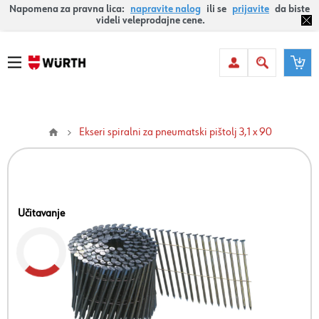
Napomena za pravna lica:
napravite nalog
ili se
prijavite
da biste
videli veleprodajne cene.
Ekseri spiralni za pneumatski pištolj 3,1 x 90
Učitavanje