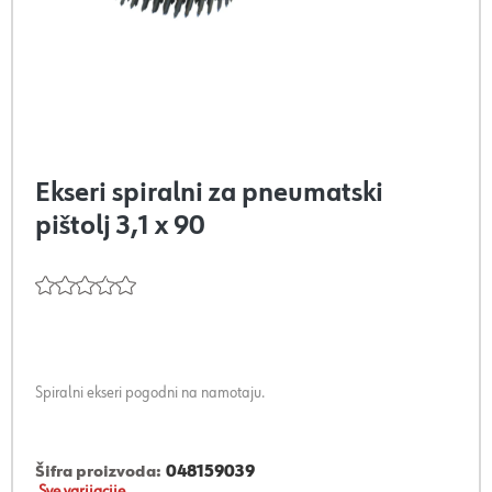
Ekseri spiralni za pneumatski
pištolj 3,1 x 90
Spiralni ekseri pogodni na namotaju.
Šifra proizvoda:
048159039