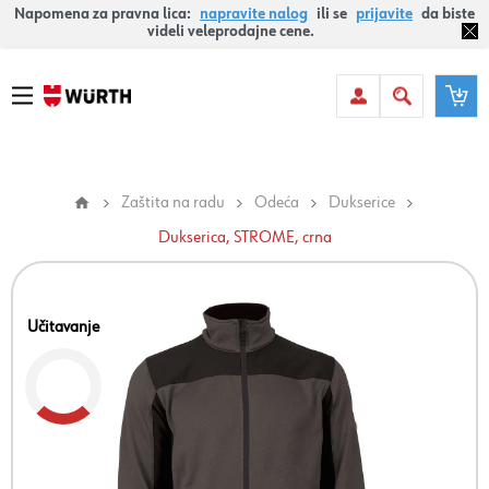
Napomena za pravna lica:
napravite nalog
ili se
prijavite
da biste
videli veleprodajne cene.
Zaštita na radu
Odeća
Dukserice
Dukserica, STROME, crna
Učitavanje