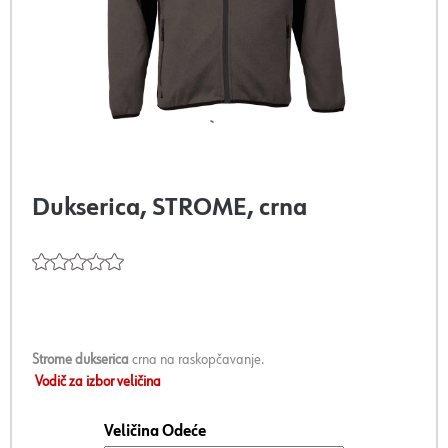
Dukserica, STROME, crna
Strome dukserica
crna na raskopčavanje.
Vodič za izbor veličina
Veličina Odeće