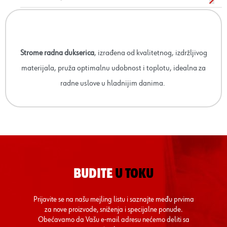
Strome radna dukserica
, izrađena od kvalitetnog, izdržljivog
materijala, pruža optimalnu udobnost i toplotu, idealna za
radne uslove u hladnijim danima.
BUDITE
U TOKU
Prijavite se na našu mejling listu i saznajte među prvima
za nove proizvode, sniženja i specijalne ponude.
Obećavamo da Vašu e-mail adresu nećemo deliti sa