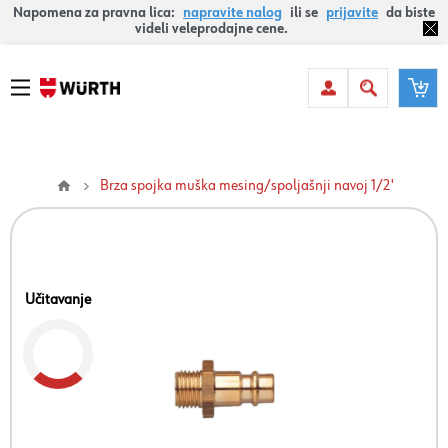
Napomena za pravna lica:
napravite nalog
ili se
prijavite
da biste
videli veleprodajne cene.
Brza spojka muška mesing/spoljašnji navoj 1/2'
Učitavanje