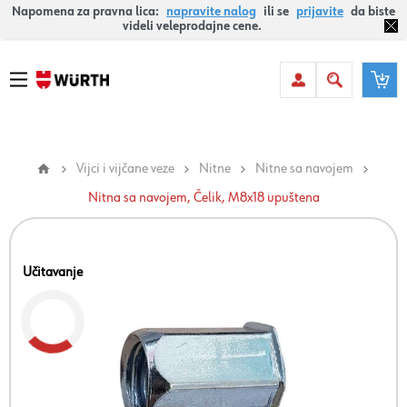
Napomena za pravna lica:
napravite nalog
ili se
prijavite
da biste
videli veleprodajne cene.
Vijci i vijčane veze
Nitne
Nitne sa navojem
Nitna sa navojem, Čelik, M8x18 upuštena
Učitavanje