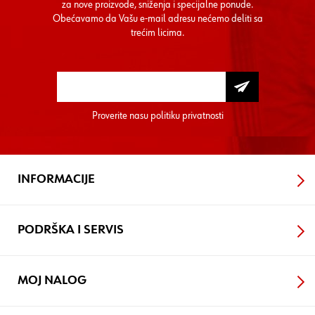
za nove proizvode, sniženja i specijalne ponude.
Obećavamo da Vašu e-mail adresu nećemo deliti sa
trećim licima.
Proverite nasu
politiku privatnosti
INFORMACIJE
PODRŠKA I SERVIS
MOJ NALOG