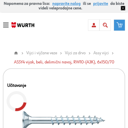
Napomena za pravna lica:
napravite nalog
ili se
prijavite
da biste
videli veleprodajne cene.
Vijci i vijčane veze
Vijci za drvo
Assy vijci
ASSY4 vijak, beli, delimični navoj, RW10-(A3K), 6x150/70
Učitavanje