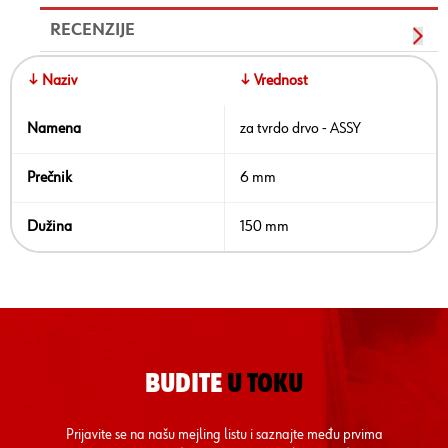
RECENZIJE
↓ Naziv
↓ Vrednost
Namena
za tvrdo drvo - ASSY
Prečnik
6 mm
Dužina
150 mm
BUDITE
U TOKU
Prijavite se na našu mejling listu i saznajte među prvima