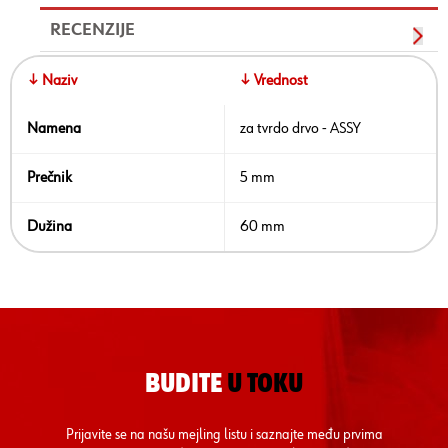
RECENZIJE
↓ Naziv
↓ Vrednost
Namena
za tvrdo drvo - ASSY
Prečnik
5 mm
Dužina
60 mm
BUDITE
U TOKU
Prijavite se na našu mejling listu i saznajte među prvima