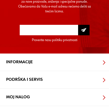
za nove proizvode, sniženja i specijalne ponude.
Obećavamo da Vašu e-mail adresu nećemo deliti sa
trećim licima.
Proverite nasu
politiku privatnosti
INFORMACIJE
PODRŠKA I SERVIS
MOJ NALOG