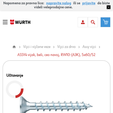
Napomena za pravna lica:
napravite nalog
ili se
prijavite
da biste
videli veleprodajne cene.
Vijci i vijčane veze
Vijci za drvo
Assy vijci
ASSY4 vijak, beli, ceo navoj, RW10-(A3K), 5x60/52
Učitavanje