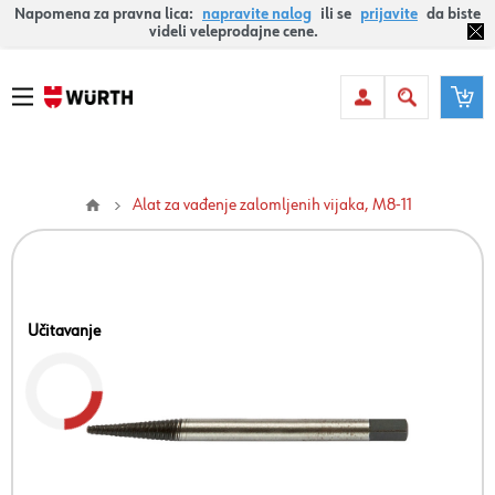
Napomena za pravna lica:
napravite nalog
ili se
prijavite
da biste
videli veleprodajne cene.
Alat za vađenje zalomljenih vijaka, M8-11
Učitavanje