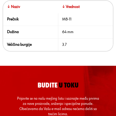
↓ Naziv
↓ Vrednost
Prečnik
M8-11
Dužina
64 mm
Veličina burgije
3.7
BUDITE
U TOKU
Prijavite se na našu mejling listu i saznajte među prvima
za nove proizvode, sniženja i specijalne ponude.
Obećavamo da Vašu e-mail adresu nećemo deliti sa
trećim licima.