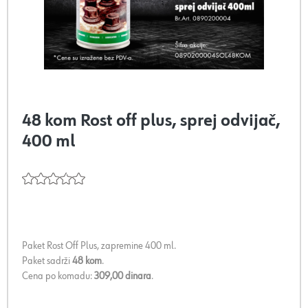
48 kom Rost off plus, sprej odvijač,
400 ml
Paket Rost Off Plus, zapremine 400 ml.
Paket sadrži
48 kom
.
Cena po komadu:
309,00 dinara
.