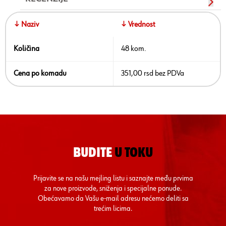
↓ Naziv
↓ Vrednost
Količina
48 kom.
Cena po komadu
351,00 rsd bez PDVa
BUDITE
U TOKU
Prijavite se na našu mejling listu i saznajte među prvima
za nove proizvode, sniženja i specijalne ponude.
Obećavamo da Vašu e-mail adresu nećemo deliti sa
trećim licima.