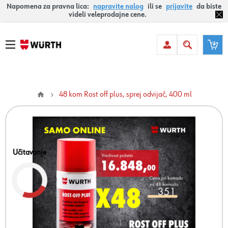
Napomena za pravna lica:
napravite nalog
ili se
prijavite
da biste
videli veleprodajne cene.
48 kom Rost off plus, sprej odvijač, 400 ml
Učitavanje