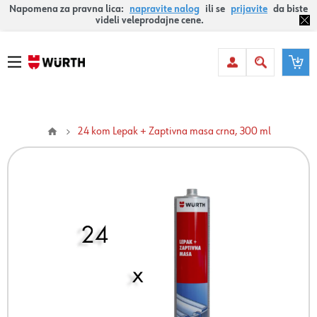
Napomena za pravna lica:
napravite nalog
ili se
prijavite
da biste
videli veleprodajne cene.
24 kom Lepak + Zaptivna masa crna, 300 ml