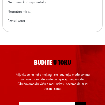
Ne izaziva koroziju metala.
Neznatan miris.
Bez silikona.
BUDITE
U TOKU
Prijavite se na našu mejling listu i saznajte među prvima
za nove proizvode, sniženja i specijalne ponude.
Obećavamo da Vašu e-mail adresu nećemo deliti sa
trećim licima.