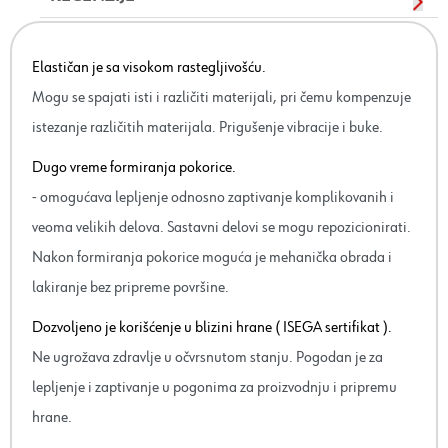
Elastičan je sa visokom rastegljivošću.
Mogu se spajati isti i različiti materijali, pri čemu kompenzuje
istezanje različitih materijala. Prigušenje vibracije i buke.
Dugo vreme formiranja pokorice.
- omogućava lepljenje odnosno zaptivanje komplikovanih i
veoma velikih delova. Sastavni delovi se mogu repozicionirati.
Nakon formiranja pokorice moguća je mehanička obrada i
lakiranje bez pripreme površine.
Dozvoljeno je korišćenje u blizini hrane ( ISEGA sertifikat ).
Ne ugrožava zdravlje u očvrsnutom stanju. Pogodan je za
lepljenje i zaptivanje u pogonima za proizvodnju i pripremu
hrane.