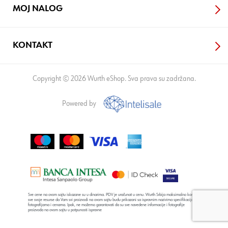
MOJ NALOG
KONTAKT
Copyright © 2026 Wurth eShop. Sva prava su zadržana.
Powered by
Sve cene na ovom sajtu iskazane su u dinarima. PDV je uračunat u cenu. Wurth Srbija maksimalno koristi
sve svoje resurse da Vam svi proizvodi na ovom sajtu budu prikazani sa ispravnim nazivima specifikacija,
fotografijama i cenama. Ipak, ne možemo garantovati da su sve navedene informacije i fotografije
proizvoda na ovom sajtu u potpunosti ispravne