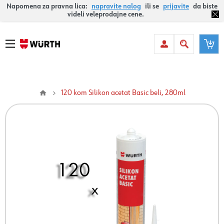
Napomena za pravna lica:
napravite nalog
ili se
prijavite
da biste
videli veleprodajne cene.
120 kom Silikon acetat Basic beli, 280ml