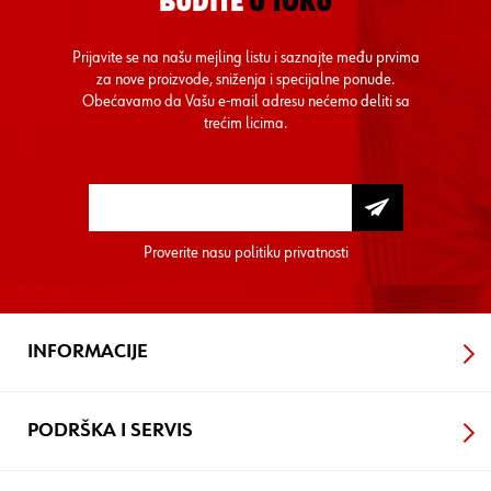
BUDITE
U TOKU
Prijavite se na našu mejling listu i saznajte među prvima
za nove proizvode, sniženja i specijalne ponude.
Obećavamo da Vašu e-mail adresu nećemo deliti sa
trećim licima.
Proverite nasu
politiku privatnosti
INFORMACIJE
PODRŠKA I SERVIS