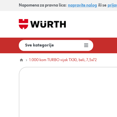
Napomena za pravna lica:
napravite nalog
ili se
prija
Sve kategorije
1.000 kom TURBO vijak TX30, beli, 7,5x72