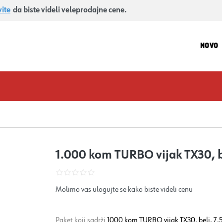
vite
da biste videli veleprodajne cene.
NOVO
1.000 kom TURBO vijak TX30, b
Molimo vas ulogujte se kako biste videli cenu
Paket koji sadrži
1000 kom TURBO vijak TX30, beli, 7,