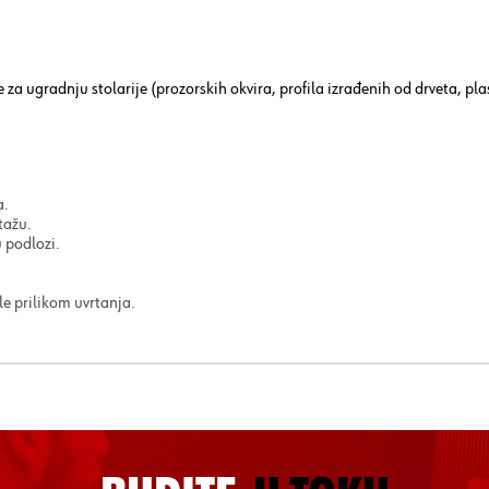
se za ugradnju stolarije (prozorskih okvira, profila izrađenih od drveta, p
a.
tažu.
 podlozi.
le prilikom uvrtanja.