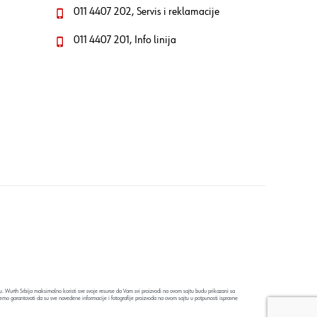
011 4407 202, Servis i reklamacije
011 4407 201, Info linija
. Wurth Srbija maksimalno koristi sve svoje resurse da Vam svi proizvodi na ovom sajtu budu prikazani sa
emo garantovati da su sve navedene informacije i fotografije proizvoda na ovom sajtu u potpunosti ispravne