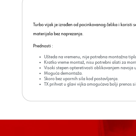
Turbo vijak je izrađen od pocinkovanog čelika i koristi 
materijala bez naprezanja.
Prednosti :
Ušteda na vremenu, nije potrebna montažna tipl
Kratko vreme montaž, nisu potrebni alati za mon
Visoki stepen opteretivosti oblikovanjem navoja u
Moguća demontaža.
Skoro bez upornih sila kod postavljanja.
TX prihvat u glavi vijka omogućava bolji prenos si