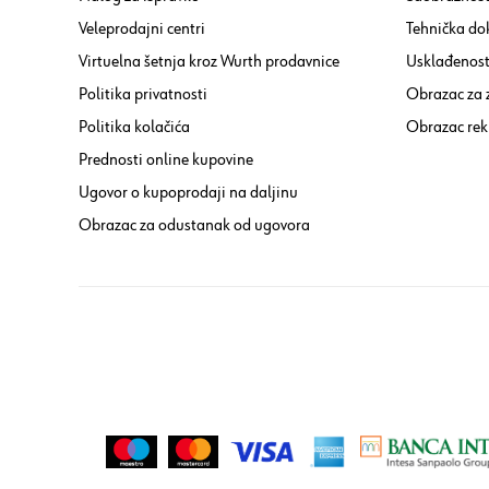
Veleprodajni centri
Tehnička do
Virtuelna šetnja kroz Wurth prodavnice
Usklađenost 
Politika privatnosti
Obrazac za
Politika kolačića
Obrazac rek
Prednosti online kupovine
Ugovor o kupoprodaji na daljinu
Obrazac za odustanak od ugovora