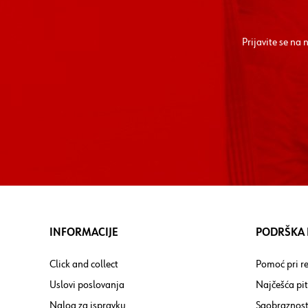
Prijavite se na
INFORMACIJE
PODRŠKA I
Click and collect
Pomoć pri re
Uslovi poslovanja
Najčešća pi
Nalog za ispravku
Saobraznost