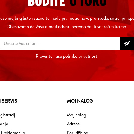
BUDITE
U TOKU
 našu mejling listu i saznajte među prvima za nove proizvode, sniženja i sp
Obećavamo da Vašu e-mail adresu nećemo deliti sa trećim licima.
Proverite nasu
politiku privatnosti
 SERVIS
MOJ NALOG
gistraciji
Moj nalog
tanja
Adrese
 i reklamacija
Porudžbine