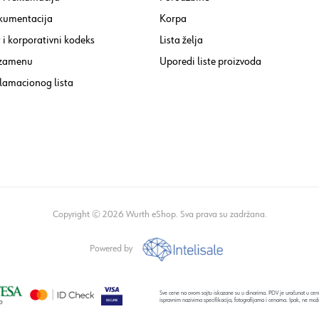
kumentacija
Korpa
i korporativni kodeks
Lista želja
 zamenu
Uporedi liste proizvoda
lamacionog lista
Copyright © 2026 Wurth eShop. Sva prava su zadržana.
Powered by
Sve cene na ovom sajtu iskazane su u dinarima. PDV je uračunat u cenu
ispravnim nazivima specifikacija, fotografijama i cenama. Ipak, ne mož