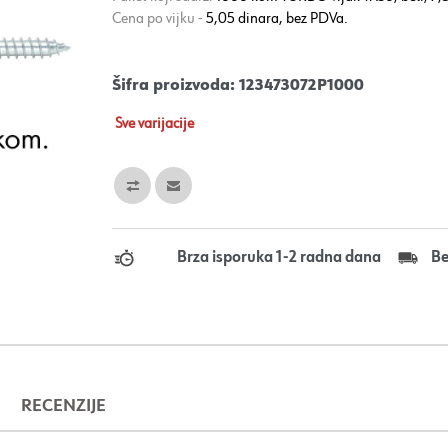
Cena po vijku -
5,05 dinara, bez PDVa.
Šifra proizvoda:
123473072P1000
Sve varijacije
Brza isporuka 1-2 radna dana
Be
RECENZIJE